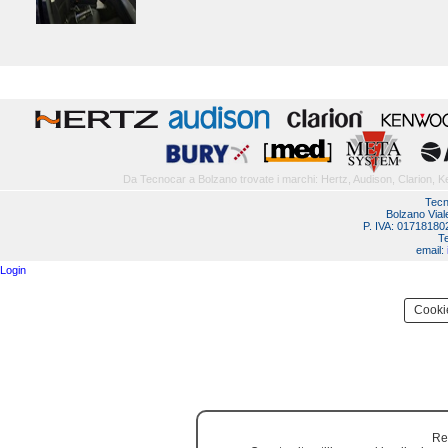
Da Tecnocar a Bolzano trovate i marchi: Hertz, Audison, Clarion, 
Tecn
Bolzano Vial
P. IVA: 0171818
T
email:
Login
Cooki
Re