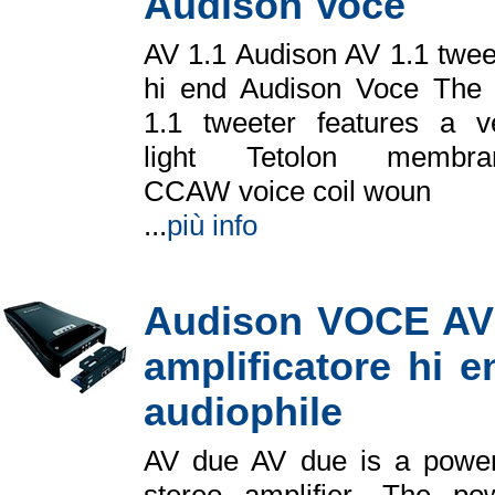
Audison Voce
AV 1.1 Audison AV 1.1 twee
hi end Audison Voce The
1.1 tweeter features a v
light Tetolon membra
CCAW voice coil woun
...
più info
Audison VOCE AV
amplificatore hi e
audiophile
AV due AV due is a power
stereo amplifier. The po