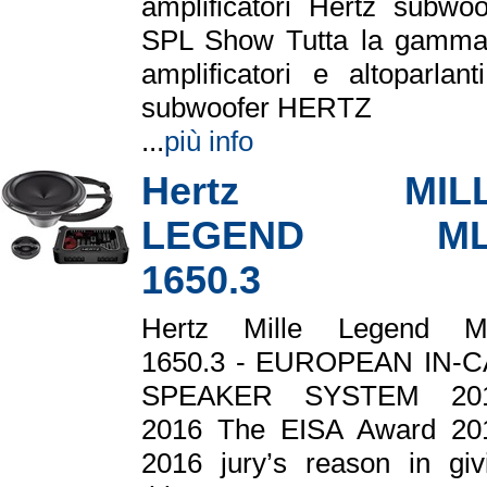
amplificatori Hertz subwoo
SPL Show Tutta la gamma
amplificatori e altoparlant
subwoofer HERTZ
...
più info
Hertz MIL
LEGEND ML
1650.3
Hertz Mille Legend 
1650.3 - EUROPEAN IN‐
SPEAKER SYSTEM 201
2016 The EISA Award 20
2016 jury’s reason in giv