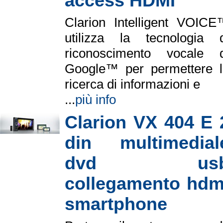
access HDMI
Clarion Intelligent VOIC
utilizza la tecnologia d
riconoscimento vocale d
Google™ per permettere l
ricerca di informazioni e
...
più info
Clarion VX 404 E 
din multimedial
dvd us
collegamento hdm
smartphone