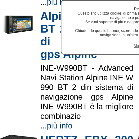
...
più info
Re
Alpine INE W 990
Questo sito utilizza cookie, di prima e
navigazione e per f
Se vuoi saperne di più o negare 
BT 2 din sistema
Chiudendo questo banner, scorrendo q
navigazione in un'altra
di navigazione
Mag
gps Alpine
INE-W990BT - Advanced
Navi Station Alpine INE W
990 BT 2 din sistema di
navigazione gps Alpine
INE-W990BT è la migliore
combinazio
...
più info