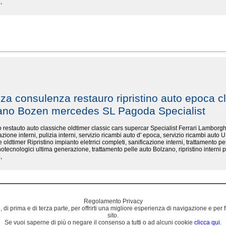
,
nza consulenza restauro ripristino auto epoca cl
zano Bozen mercedes SL Pagoda Specialist
ino restauto auto classiche oldtimer classic cars supercar Specialist Ferrari Lambo
cazione interni, pulizia interni, servizio ricambi auto d' epoca, servizio ricambi auto U
 oldtimer Ripristino impianto eletrrici completi, sanificazione interni, trattamento pel
otecnologici ultima generazione, trattamento pelle auto Bolzano, ripristino interni p
,
Regolamento Privacy
 di prima e di terza parte, per offrirti una migliore esperienza di navigazione e per fini
sito.
Se vuoi saperne di più o negare il consenso a tutti o ad alcuni cookie
clicca qui
.