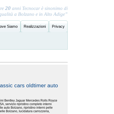
20
tre
anni Tecnocar è sinonimo di
 qualità a Bolzano e in Alto Adige”
ove Siamo
Realizzazioni
Privacy
assic cars oldtimer auto
rghini Bentley Jaguar Mercedes Rolls Royce
SA, servizio ripristino completo interni
le auto Bolzano, ripristino interni pelle
elle Bolzano, lucidatura carrozzeria,