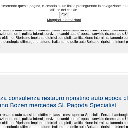
scorrendo questa pagina, cliccando su un link o proseguendo la navigazione in un
all'uso dei cookie.
nza consulenza restauro ripristino auto epoca cl
OK
zano Bozen mercedes SL Pagoda Specialist
Maggiori informazioni
ino restauto auto classiche oldtimer classic cars supercar Specialist Ferrari Lambo
cazione interni, pulizia interni, servizio ricambi auto d' epoca, servizio ricambi auto U
 oldtimer Ripristino impianto eletrrici completi, sanificazione interni, trattamento pel
otecnologici ultima generazione, trattamento pelle auto Bolzano, ripristino interni p
,
nza consulenza restauro ripristino auto epoca cl
zano Bozen mercedes SL Pagoda Specialist
ino restauto auto classiche oldtimer classic cars supercar Specialist Ferrari Lambo
cazione interni, pulizia interni, servizio ricambi auto d' epoca, servizio ricambi auto U
 oldtimer Ripristino impianto eletrrici completi, sanificazione interni, trattamento pel
otecnologici ultima generazione, trattamento pelle auto Bolzano, ripristino interni p