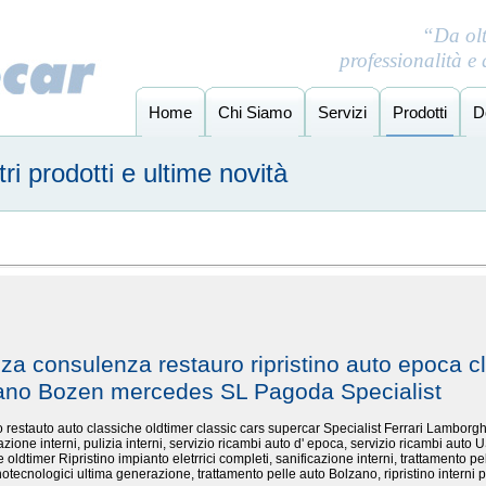
“Da ol
professionalità e
Home
Chi Siamo
Servizi
Prodotti
D
i prodotti e ultime novità
nza consulenza restauro ripristino auto epoca cl
zano Bozen mercedes SL Pagoda Specialist
ino restauto auto classiche oldtimer classic cars supercar Specialist Ferrari Lambo
cazione interni, pulizia interni, servizio ricambi auto d' epoca, servizio ricambi auto U
 oldtimer Ripristino impianto eletrrici completi, sanificazione interni, trattamento pel
otecnologici ultima generazione, trattamento pelle auto Bolzano, ripristino interni p